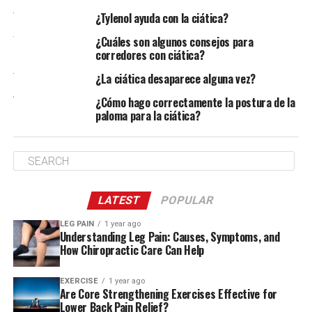
Fisioterapia y Ciática
¿Tylenol ayuda con la ciática?
¿Cuáles son algunos consejos para
corredores con ciática?
¿La ciática desaparece alguna vez?
¿Cómo hago correctamente la postura de la
paloma para la ciática?
LATEST
POPULAR
LEG PAIN
1 year ago
Understanding Leg Pain: Causes, Symptoms, and
How Chiropractic Care Can Help
EXERCISE
1 year ago
Are Core Strengthening Exercises Effective for
Lower Back Pain Relief?