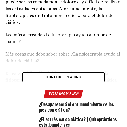
puede ser extremadamente dolorosa y difícil de realizar
las actividades cotidianas. Afortunadamente, la
fisioterapia es un tratamiento eficaz para el dolor de
ciática.
Lea más acerca de ¿La fisioterapia ayuda al dolor de
ciática?
Más cosas que debe saber sobre ¿La fisioterapia ayuda al
dolor de ciática?
En esta publicación de blog, analizaremos cómo la
CONTINUE READING
fisioterapia puede ayudar a aliviar el dolor de la ciática,
cuáles son los beneficios de la fisioterapia para los
pacientes con ciática, cómo elegir el fisioterapeuta
YOU MAY LIKE
adecuado para el tratamiento de la ciática y cuándo
¿Desaparecerá el entumecimiento de los
buscar la ayuda de un fisioterapeuta para tu dolor de
pies con ciática?
ciática.
¿El estrés causa ciática? | Quiroprácticos
estadounidenses