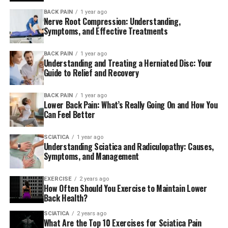
BACK PAIN
1 year ago
Nerve Root Compression: Understanding,
Symptoms, and Effective Treatments
BACK PAIN
1 year ago
Understanding and Treating a Herniated Disc: Your
Guide to Relief and Recovery
BACK PAIN
1 year ago
Lower Back Pain: What’s Really Going On and How You
La ciática es una condición común y dolorosa que afecta
Can Feel Better
a millones de personas cada año. La fisioterapia también
puede ayudar a mejorar su rango de movimiento y
SCIATICA
1 year ago
Understanding Sciatica and Radiculopathy: Causes,
postura, lo que reduce aún más los síntomas de la
Symptoms, and Management
ciática y evita que vuelvan a ocurrir. Además, su
programa de fisioterapia puede enseñarle cómo mejorar
EXERCISE
2 years ago
su postura y, a menudo, incluye un programa de
How Often Should You Exercise to Maintain Lower
Back Health?
ejercicios en el hogar para mejorar la salud física a largo
plazo.
SCIATICA
2 years ago
What Are the Top 10 Exercises for Sciatica Pain